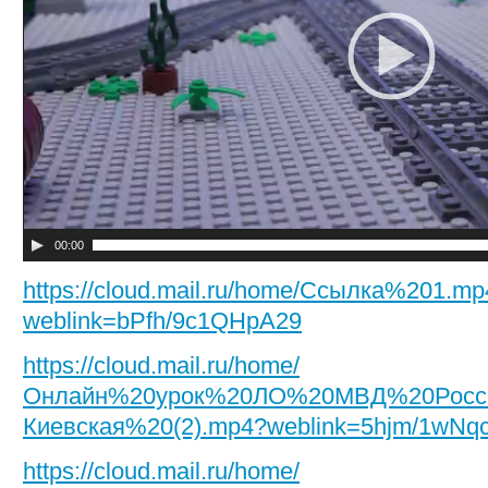
00:00
https://cloud.mail.ru/home/Ссылка%201.mp
weblink=bPfh/9c1QHpA29
https://cloud.mail.ru/home/
Онлайн%20урок%20ЛО%20МВД%20Росси
Киевская%20(2).mp4?weblink=5hjm/1wNq
https://cloud.mail.ru/home/